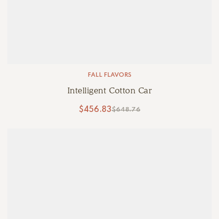
FALL FLAVORS
Intelligent Cotton Car
$
456.83
$
648.76