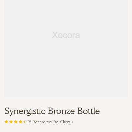
Synergistic Bronze Bottle
(
5
Recensioni Dei Clienti)
Valutato
5
4.40