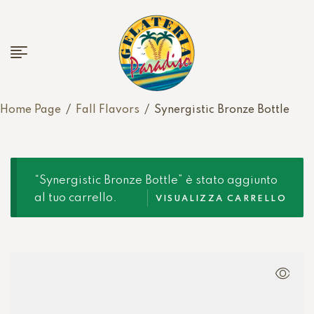
Home Page
/
Fall Flavors
/
Synergistic Bronze Bottle
“Synergistic Bronze Bottle” è stato aggiunto
al tuo carrello.
VISUALIZZA CARRELLO