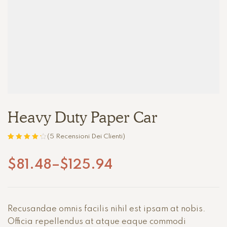
Heavy Duty Paper Car
(
5
Recensioni Dei Clienti)
Valutato
5
4.20
su 5 su
$
81.48
–
$
125.94
base di
recensioni
Recusandae omnis facilis nihil est ipsam at nobis.
Officia repellendus at atque eaque commodi