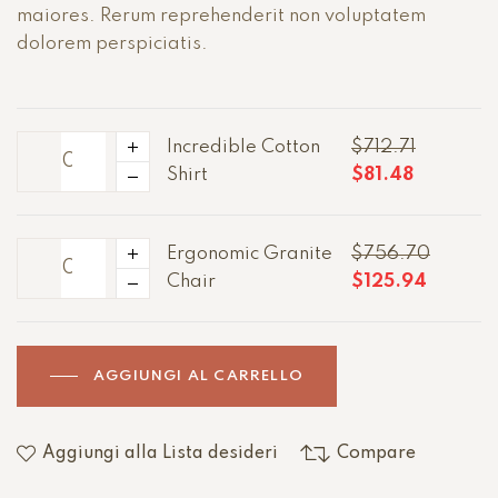
maiores. Rerum reprehenderit non voluptatem
dolorem perspiciatis.
Incredible Cotton
$
712.71
Shirt
$
81.48
Ergonomic Granite
$
756.70
Chair
$
125.94
AGGIUNGI AL CARRELLO
Aggiungi alla Lista desideri
Compare